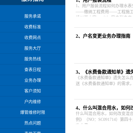
1、用户报装流程
1、用户报装流程如何办理水
——缴纳工程费用——工程施
服务承诺
读以下内容：（1）客户到自
收费标准
2、户名变更业务办理指南
收费网点
服务大厅
服务热线
查表日程
3、《水费备款通知单》遗
《水费备款通知单》遗失怎么办
业务办理
送《水费备款通知单》的需求
客户须知
户内维修
4、什么叫混合用水，如何
爆管维修时限
什么叫混合用水，如何改变混
例》（NO：SC091714
热点问题
收水费。