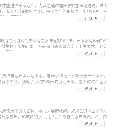
压才能送达千家万户，尤其是通过加压泵站加压输送时，过大
来，形成无数的微小气泡。由于气泡体积极小，肉眼感官上呈
常的物理现象，
消毒剂引起的类似消毒水味道的“氯”味。自来水有轻微“氯”
到微生物污染的可能，为确保自来水符合安全卫生要求，避免
剂。同时，
主要取自地表水或地下水，地表水和地下水都属于天然水体，
便有不少钙、镁离子以碳酸盐形式沉淀出来，量少时漂浮在水
镁。水中钙、镁离
长或使用了劣质管材、水龙头等造成的。如果管道内壁未做防
锈随水放出，形成黄锈水，用户就会感觉到水质发黄。若户内