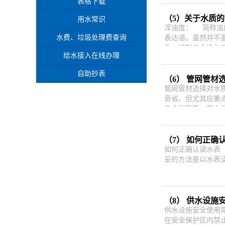
表格下载
（5）关于水质
用水常识
浑浊度： 简称浊
水费、垃圾处理费查询
表达语。虽然并不
数，控制各个净化
给水接入在线办理
自助抄表
（6） 管网管
管网管材选择对水
资省。但尤其应重
色金属管等，非金属
（7） 如何正确
如何正确认读水表
妥的方法是以水表读
（8） 供水设施
供水设施安全使用
在安全保护区内禁