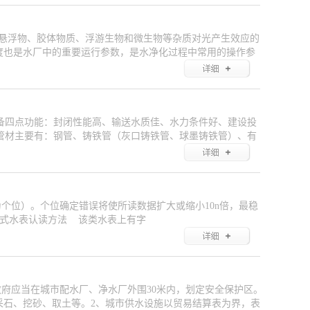
悬浮物、胶体物质、浮游生物和微生物等杂质对光产生效应的
度也是水厂中的重要运行参数，是水净化过程中常用的操作参
备四点功能：封闭性能高、输送水质佳、水力条件好、建设投
管材主要有：钢管、铸铁管（灰口铸铁管、球墨铸铁管）、有
个位）。个位确定错误将使所读数据扩大或缩小10n倍，最稳
读式水表认读方法 该类水表上有字
政府应当在城市配水厂、净水厂外围30米内，划定安全保护区。
采石、挖砂、取土等。2、城市供水设施以贸易结算表为界，表