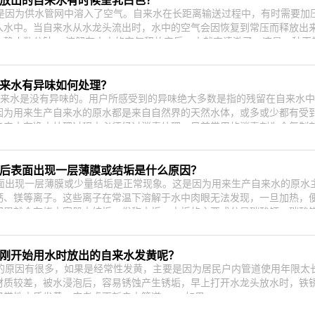
中放出的自来水有时候呈乳白色？
因为供水管网中溶入了空气。自来水在长距离输送过程中，有时需要加
入水中。当自来水从水龙头流出时，水中的空气会因恢复到常压而释放出
中静止数分钟， 溶解在水中的空气释放完后，水就变清澈了。这是一种正
自来水有异味如何处理？
来水是没有异味的。用户所感受到的异味绝大多数是指的残留在自来水中的
因为用来生产自来水的原水都是来自自然界的天然水体，或多或少都有受
自来水在净水处理过程中必须经过消毒处理，目前常用的消毒剂为含氯制
开后表面出现一层薄膜或结垢是什么原因？
出现一层薄膜或少量结垢是正常现象。这是因为用来生产自来水的原水
钙、镁等离子。这些离子在常温下溶解于水中肉眼无法发现，一旦加热，
积累就会在烧水容器内结垢，俗称水垢。水垢的主要成分是碳酸钙、碳酸
晨刚开始用水时放出的自来水发黄呢？
原因有很多，如果是经常性发黄，主要是因为居民户内管道使用年限太
材质较差，被水浸泡后，容易锈蚀产生锈垢，早上打开水龙头放水时，铁
经常性水质发黄，应考虑更新户内管道。 如果