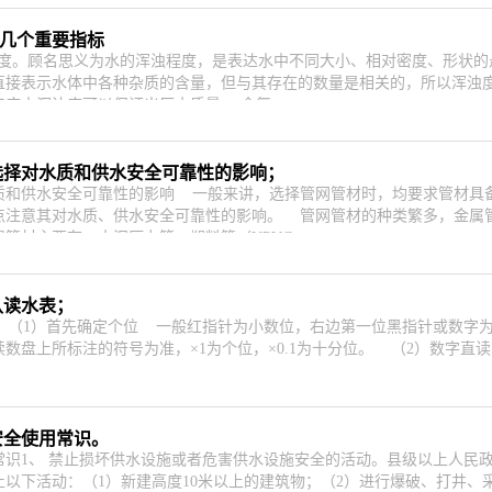
的几个重要指标
度。顾名思义为水的浑浊程度，是表达水中不同大小、相对密度、形状的
直接表示水体中各种杂质的含量，但与其存在的数量是相关的，所以浑浊
工序中浑浊度可以保证出厂水质量。 余氯：
材选择对水质和供水安全可靠性的影响；
质和供水安全可靠性的影响 一般来讲，选择管网管材时，均要求管材具
点注意其对水质、供水安全可靠性的影响。 管网管材的种类繁多，金属
管材主要有：水泥压力管、塑料管（UPVC、
认读水表；
 （1）首先确定个位 一般红指针为小数位，右边第一位黑指针或数字为
数盘上所标注的符号为准，×1为个位，×0.1为十分位。 （2）数字直
安全使用常识。
常识1、 禁止损坏供水设施或者危害供水设施安全的活动。县级以上人民
止以下活动：（1）新建高度10米以上的建筑物；（2）进行爆破、打井、