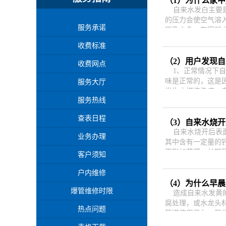
（1）为什么家
自来水发白主要是
的压力会使空气溶
服务承诺
现乳白色。在容器
收费标准
（2）用户发现
收费网点
1、正常情况下自
味是正常的，这是
服务大厅
发生水媒传染病，
服务热线
查表日程
（3）自来水烧
自来水烧开后表面
业务办理
其中含有一定量的
面形如薄膜，长期
客户须知
户内维修
（4）为什么早
爆管维修时限
造成自来水发黄的
腐处理，或水龙头
热点问题
管道使用已久，又