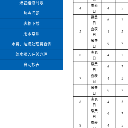
爆管维修时限
查表
4
4
5
日
热点问题
缴费
6
7
日
表格下载
查表
5
4
5
用水常识
日
缴费
6
7
水费、垃圾处理费查询
日
查表
给水接入在线办理
6
4
5
日
缴费
自助抄表
6
7
日
查表
7
4
5
日
缴费
6
7
日
查表
8
4
5
日
缴费
6
7
日
查表
9
4
5