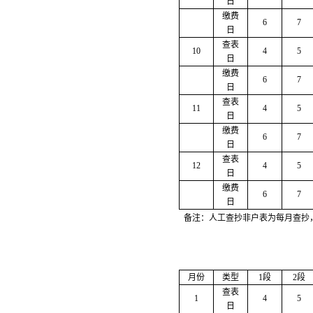
日
缴费
6
7
日
查表
10
4
5
日
缴费
6
7
日
查表
11
4
5
日
缴费
6
7
日
查表
12
4
5
日
缴费
6
7
日
备注：人工查抄非户表为每月查抄
月份
类型
1段
2段
查表
1
4
5
日