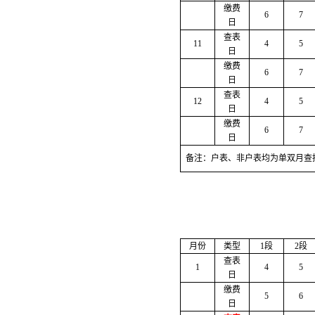
缴费
6
7
日
查表
11
4
5
日
缴费
6
7
日
查表
12
4
5
日
缴费
6
7
日
备注：户表、非户表均为单双月查
月份
类型
1段
2段
查表
1
4
5
日
缴费
5
6
日