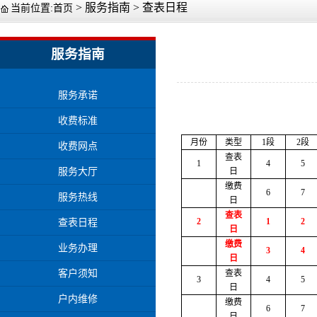
>
服务指南
>
查表日程
当前位置:
首页
服务指南
服务承诺
收费标准
月份
类型
1段
2段
收费网点
查表
1
4
5
服务大厅
日
缴费
6
7
服务热线
日
查表
2
1
2
查表日程
日
缴费
业务办理
3
4
日
客户须知
查表
3
4
5
日
户内维修
缴费
6
7
日