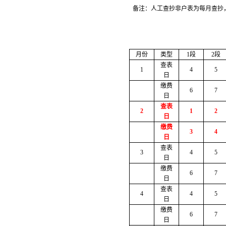
备注：人工查抄非户表为每月查抄
月份
类型
1段
2段
查表
1
4
5
日
缴费
6
7
日
查表
2
1
2
日
缴费
3
4
日
查表
3
4
5
日
缴费
6
7
日
查表
4
4
5
日
缴费
6
7
日