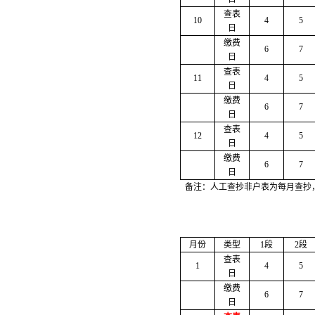
查表
10
4
5
日
缴费
6
7
日
查表
11
4
5
日
缴费
6
7
日
查表
12
4
5
日
缴费
6
7
日
备注：人工查抄非户表为每月查抄
月份
类型
1段
2段
查表
1
4
5
日
缴费
6
7
日