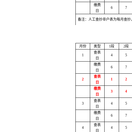
缴费
6
7
日
备注：人工查抄非户表为每月查抄
月份
类型
1段
2段
查表
1
4
5
日
缴费
6
7
日
查表
2
1
2
日
缴费
3
4
日
查表
3
4
5
日
缴费
6
7
日
查表
4
4
5
日