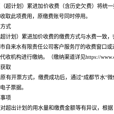
额（超计
划）累进加价收费（含历史欠费）将统一
收取此项费用，原缴费账号同时停用。
费方式
（超计
划）累进加价收费
的缴费方式与水费一致，
市自来水有限责任公司客户服务厅的收费窗口或
代收机构进行缴纳
。（缴纳渠道详见
https://www.
票获取
持原有开票方式，缴费成功后，通过
“
成都节水
”
微
电子票据。
他事项
如对超出计划的用水量和缴费金额等有异议，根据