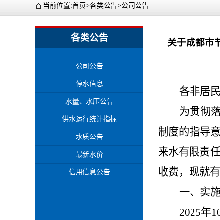
当前位置:
首页
>
各类公告
>
公司公告
各类公告
关于成都市
公司公告
停水信息
各非居
水量、水压公告
为贯彻
供水运行统计指标
制度的指导
水质公告
来水有限责
最新水价
收费，现就有
信用信息公告
一、实
2025
年
1